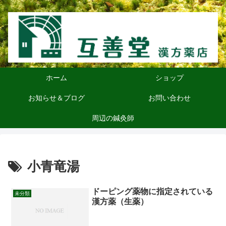
ホーム
ショップ
お知らせ＆ブログ
お問い合わせ
周辺の鍼灸師
小青竜湯
ドーピング薬物に指定されている
未分類
漢方薬（生薬）