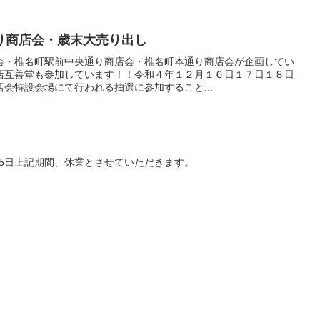
り商店会・歳末大売り出し
会・椎名町駅前中央通り商店会・椎名町本通り商店会が企画してい
店互善堂も参加しています！！令和４年１２月１６日１７日１８日
会特設会場にて行われる抽選に参加すること...
年1月5日上記期間、休業とさせていただきます。