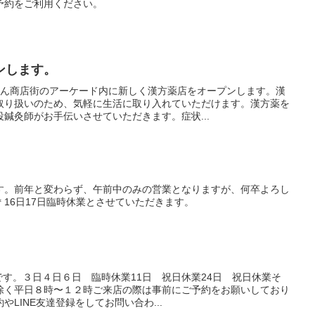
予約をご利用ください。
プンします。
らん商店街のアーケード内に新しく漢方薬店をオープンします。漢
取り扱いのため、気軽に生活に取り入れていただけます。漢方薬を
鍼灸師がお手伝いさせていただきます。症状...
す。前年と変わらず、午前中のみの営業となりますが、何卒よろし
16日17日臨時休業とさせていただきます。
せです。３日４日６日 臨時休業11日 祝日休業24日 祝日休業そ
除く平日８時〜１２時ご来店の際は事前にご予約をお願いしており
LINE友達登録をしてお問い合わ...